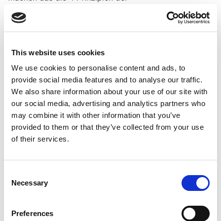
Engpasskonzentrierten Strategie.
1. Prinzip: Ganzheitliche Spezialisierung oder auch
„Spitz statt breit"
Im Grunde ist es ganz simpel:
Je mehr Produkte,
This website uses cookies
Produktgruppen oder auch Zielgruppen ein
We use cookies to personalise content and ads, to
provide social media features and to analyse our traffic.
Unternehmen abbildet, desto mehr Aufwand geht
We also share information about your use of our site with
damit einher und desto mehr Ressourcen werden
our social media, advertising and analytics partners who
gebunden
. Aus diesem Grund sollte nach der
may combine it with other information that you’ve
Neurostrategie ein kleines oder mittelständisches
provided to them or that they’ve collected from your use
Unternehmen anfangs eine möglichst schmale,
of their services.
homogene Zielgruppe mit einem einzigen Produkt
ansprechen.
Erst wenn das Unternehmen in dieser
Consent
Nische die Marktführerschaft erreicht hat
, sollte von
Necessary
Selection
dort in weitere Marktanteile vorgedrungen werden.
Was im ersten Moment nach einem einfachen und
Preferences
leicht umzusetzenden Ansatz klingt, wird in der Praxis