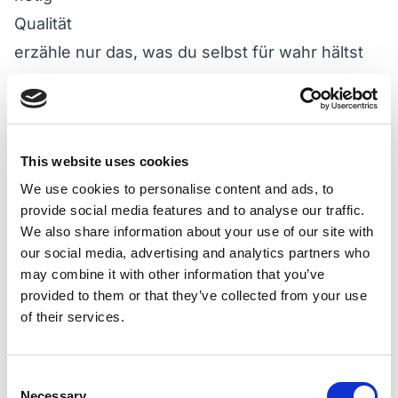
Qualität
erzähle nur das, was du selbst für wahr hältst
erzähle nichts, was du für falsch hältst / wofür
du keine hinreichenden Anhaltspunkte hast
Relation/ Relevanz
This website uses cookies
erzähle nur Relevantes (Dinge, die zum Thema
We use cookies to personalise content and ads, to
passen)
provide social media features and to analyse our traffic.
wechsle nicht das Thema
We also share information about your use of our site with
beachte den (vorangegangenen)
our social media, advertising and analytics partners who
may combine it with other information that you’ve
Gesprächskontext und das Vorwissen deines
provided to them or that they’ve collected from your use
Kommunikationspartners
of their services.
Stil/ Modalität
sei eindeutig und prägnant
Consent
vermeide Ungeordnetheit
Necessary